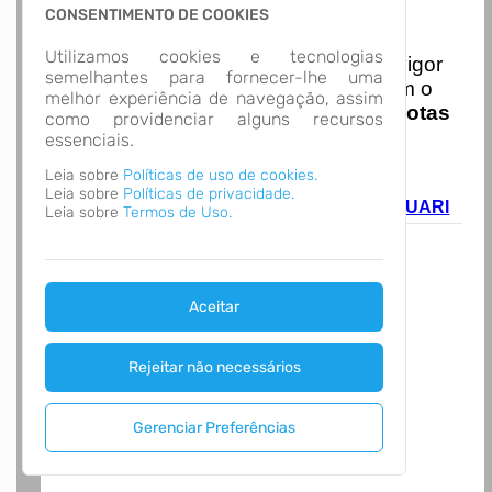
CONSENTIMENTO DE COOKIES
Nota Nacional
Utilizamos cookies e tecnologias
I
niciando em
01/01/2026
entra em vigor
semelhantes para fornecer-lhe uma
a obrigatoriedade de integração com o
melhor experiência de navegação, assim
Ambiente de Dados Nacional das
Notas
como providenciar alguns recursos
de Serviço Eletrônicas
com isso
essenciais.
entraram em vigor
novas regras,
Leia sobre
Políticas de uso de cookies.
acesse o link abaixo e saiba mais.
Leia sobre
Políticas de privacidade.
Autoatendimento - MUNICIPIO DE ARAQUARI
Leia sobre
Termos de Uso.
Aceitar
Rejeitar não necessários
Gerenciar Preferências