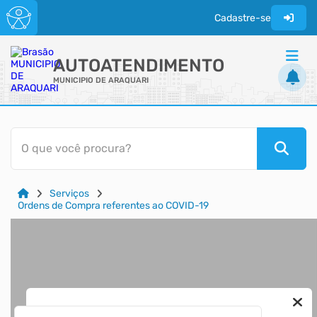
Cadastre-se
AUTOATENDIMENTO
MUNICIPIO DE ARAQUARI
ACESSO RÁPIDO
O que você procura?
Acessibilidade
Cidadão
Serviços
Diário Oficial
Ordens de Compra referentes ao COVID-19
Transparência