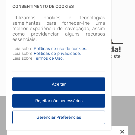
CONSENTIMENTO DE COOKIES
Utilizamos cookies e tecnologias
semelhantes para fornecer-lhe uma
melhor experiência de navegação, assim
como providenciar alguns recursos
essenciais.
A página não foi encontrada!
Leia sobre
Políticas de uso de cookies.
Leia sobre
Políticas de privacidade.
Desculpe, a página que você procura não existe
Leia sobre
Termos de Uso.
ou está em manutenção.
Voltar para o início
Aceitar
Rejeitar não necessários
Gerenciar Preferências