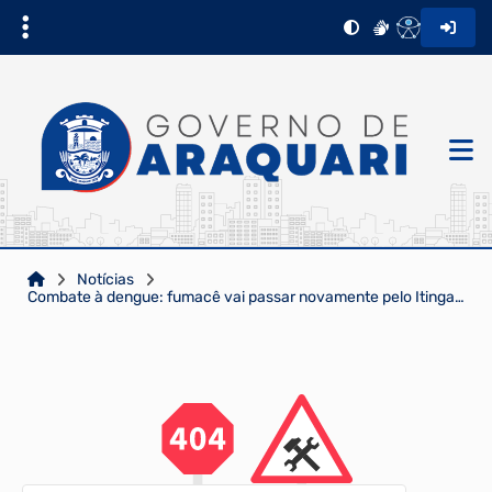
Notícias
Combate à dengue: fumacê vai passar novamente pelo Itinga e Porto Grande nesta quinta-feira 04/04