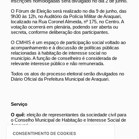
inscrições homologadas será divulgado no dia 2 de junho.
O Fórum de Eleição será realizado no dia 9 de junho, das
9h30 às 12h, no Auditório da Polícia Militar de Araquari,
localizado na Rua Coronel Almeida, nº 175, no Centro. A
votação ocorrerá em plenária, podendo ser aberta ou
secreta, conforme deliberação dos participantes.
O CMHIS é um espaço de participação social voltado ao
acompanhamento e à discussão de políticas públicas
relacionadas à habitação de interesse social no
município. A função de conselheiro é considerada de
relevante interesse público e não remunerada.
Todos os atos do processo eleitoral serão divulgados no
Diário Oficial da Prefeitura Municipal de Araquari.
Serviço
O quê:
eleição de representantes da sociedade civil para
o Conselho Municipal de Habitação e Interesse Social de
Araquari
Inscrições:
de 27 de abril a 27 de maio
CONSENTIMENTO DE COOKIES
Fórum de Eleição:
9 de junho, das 9h30 às 12h