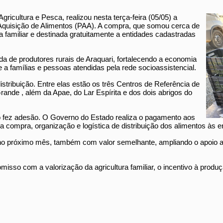
Agricultura e Pesca, realizou nesta terça-feira (05/05) a
 Aquisição de Alimentos (PAA). A compra, que somou cerca de
ura familiar e destinada gratuitamente a entidades cadastradas
ida de produtores rurais de Araquari, fortalecendo a economia
a famílias e pessoas atendidas pela rede socioassistencial.
stribuição. Entre elas estão os três Centros de Referência de
rande , além da Apae, do Lar Espírita e dos dois abrigos do
 fez adesão. O Governo do Estado realiza o pagamento aos
la compra, organização e logística de distribuição dos alimentos às 
no próximo mês, também com valor semelhante, ampliando o apoio aos
omisso com a valorização da agricultura familiar, o incentivo à produç