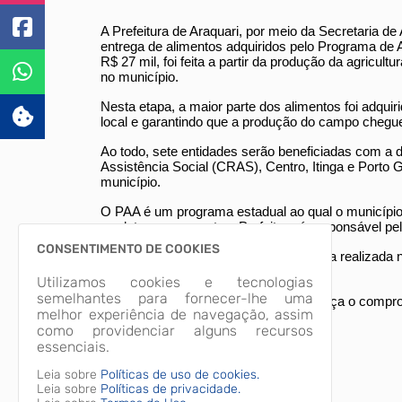
A Prefeitura de Araquari, por meio da Secretaria de 
entrega de alimentos adquiridos pelo Programa de
R$ 27 mil, foi feita a partir da produção da agricult
no município.
Nesta etapa, a maior parte dos alimentos foi adquir
local e garantindo que a produção do campo chegue 
Ao todo, sete entidades serão beneficiadas com a di
Assistência Social (CRAS), Centro, Itinga e Porto G
município.
O PAA é um programa estadual ao qual o município
produtores, enquanto a Prefeitura é responsável pe
CONSENTIMENTO DE COOKIES
A previsão é que uma nova compra seja realizada 
instituições atendidas.
Utilizamos cookies e tecnologias
semelhantes para fornecer-lhe uma
Por meio da iniciativa, a Prefeitura reforça o compr
melhor experiência de navegação, assim
segurança alimentar.
como providenciar alguns recursos
essenciais.
Leia sobre
Políticas de uso de cookies.
Secretaria de Comunicação
Leia sobre
Políticas de privacidade.
Jornalista:
Kevin Banruque