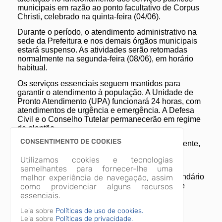
municipais em razão ao ponto facultativo de Corpus
Christi, celebrado na quinta-feira (04/06).
Durante o período, o atendimento administrativo na
sede da Prefeitura e nos demais órgãos municipais
estará suspenso. As atividades serão retomadas
normalmente na segunda-feira (08/06), em horário
habitual.
Os serviços essenciais seguem mantidos para
garantir o atendimento à população. A Unidade de
Pronto Atendimento (UPA) funcionará 24 horas, com
atendimentos de urgência e emergência. A Defesa
Civil e o Conselho Tutelar permanecerão em regime
de plantão.
CONSENTIMENTO DE COOKIES
A coleta de resíduos também ocorrerá normalmente,
assegurando a continuidade dos serviços
Utilizamos cookies e tecnologias
indispensáveis no município.
semelhantes para fornecer-lhe uma
A Prefeitura reforça que a medida segue o calendário
melhor experiência de navegação, assim
oficial do município e orienta os moradores a se
como providenciar alguns recursos
programarem conforme o funcionamento dos
essenciais.
serviços durante o período.
Leia sobre
Políticas de uso de cookies.
Leia sobre
Políticas de privacidade.