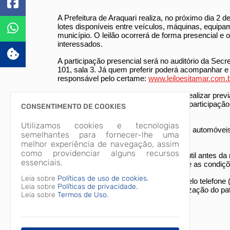
A Prefeitura de Araquari realiza, no próximo dia 2 
lotes disponíveis entre veículos, máquinas, equipa
município. O leilão ocorrerá de forma presencial e 
interessados.
A participação presencial será no auditório da Sec
101, sala 3. Já quem preferir poderá acompanhar e dar
responsável pelo certame:
www.leiloesitamar.com.
Os interessados em participar devem realizar previa
habilitação para os lances. No caso de participação
CONSENTIMENTO DE COOKIES
SOMENTE por meio de PIX.
Utilizamos cookies e tecnologias
Entre os itens disponíveis estão ônibus, automóvei
semelhantes para fornecer-lhe uma
na plataforma online.
melhor experiência de navegação, assim
como providenciar alguns recursos
Os bens poderão ser visitados um dia útil antes da 
essenciais.
os participantes conheçam previamente as condiçõe
Leia sobre
Políticas de uso de cookies.
Mais informações podem ser obtidas pelo telefone (
Leia sobre
Políticas de privacidade.
de contribuir para a renovação e organização do pat
Leia sobre
Termos de Uso.
Secretaria de Comunicação