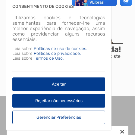
CONSENTIMENTO DE COOKIES
Utilizamos cookies e tecnologias
semelhantes para fornecer-lhe uma
melhor experiência de navegação, assim
como providenciar alguns recursos
essenciais.
A página não foi encontrada!
Leia sobre
Políticas de uso de cookies.
Leia sobre
Políticas de privacidade.
Desculpe, a página que você procura não existe
Leia sobre
Termos de Uso.
ou está em manutenção.
Voltar para o início
Aceitar
Rejeitar não necessários
Gerenciar Preferências