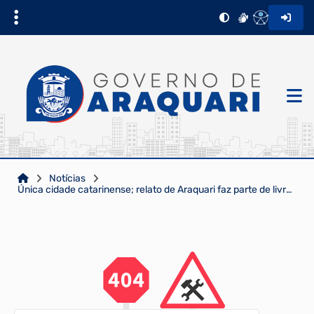
Notícias
Única cidade catarinense; relato de Araquari faz parte de livro lançado na Jornada de Educação Alime...