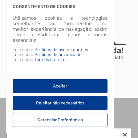
CONSENTIMENTO DE COOKIES
Utilizamos cookies e tecnologias
semelhantes para fornecer-lhe uma
melhor experiência de navegação, assim
como providenciar alguns recursos
essenciais.
A página não foi encontrada!
Leia sobre
Políticas de uso de cookies.
Leia sobre
Políticas de privacidade.
Desculpe, a página que você procura não existe
Leia sobre
Termos de Uso.
ou está em manutenção.
Voltar para o início
Aceitar
Rejeitar não necessários
Gerenciar Preferências