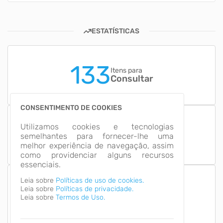
ESTATÍSTICAS
133
Itens para
Consultar
CONSENTIMENTO DE COOKIES
8
Utilizamos cookies e tecnologias
Grupos de
semelhantes para fornecer-lhe uma
Informação
melhor experiência de navegação, assim
como providenciar alguns recursos
essenciais.
Leia sobre
Políticas de uso de cookies.
Leia sobre
Políticas de privacidade.
Número de Acessos
2,318,906
Leia sobre
Termos de Uso.