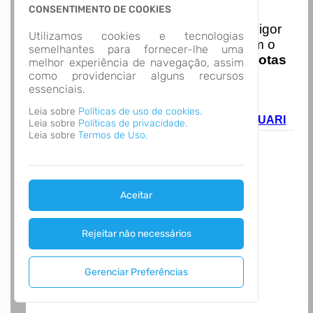
Nota Nacional
CONSENTIMENTO DE COOKIES
I
niciando em
01/01/2026
entra em vigor
Utilizamos cookies e tecnologias
a obrigatoriedade de integração com o
semelhantes para fornecer-lhe uma
Ambiente de Dados Nacional das
Notas
melhor experiência de navegação, assim
de Serviço Eletrônicas
com isso
como providenciar alguns recursos
essenciais.
entraram em vigor
novas regras,
acesse o link abaixo e saiba mais.
Leia sobre
Políticas de uso de cookies.
Autoatendimento - MUNICIPIO DE ARAQUARI
Leia sobre
Políticas de privacidade.
Leia sobre
Termos de Uso.
Aceitar
Rejeitar não necessários
Gerenciar Preferências