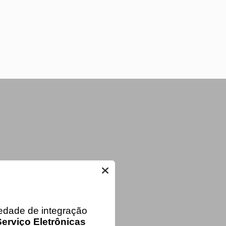
iedade de integração
erviço Eletrônicas